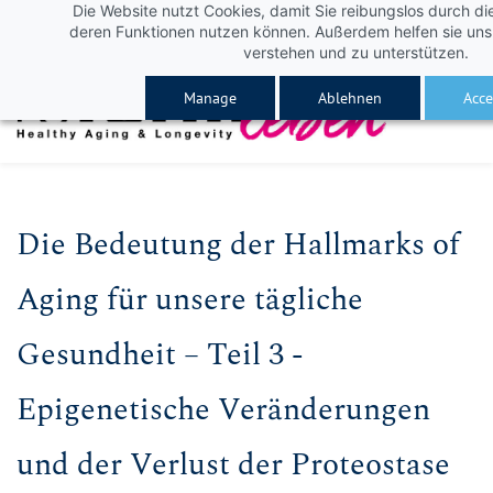
Die Website nutzt Cookies, damit Sie reibungslos durch di
Skip
Skip
deren Funktionen nutzen können. Außerdem helfen sie uns 
to
to
verstehen und zu unterstützen.
search
main
Manage
Ablehnen
Acce
content
Die Bedeutung der Hallmarks of
Aging für unsere tägliche
Gesundheit – Teil 3 -
Epigenetische Veränderungen
und der Verlust der Proteostase